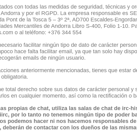
atados con todas las medidas de seguridad, técnicas y or
de Andorra y por el RGPD. La empresa responsable es 
da Pont de la Tosca 5 – 3º 2ª, AD700 Escaldes-Engord
edades Mercantiles de Andorra Libro S-400, Folio 1-10. 
s.com o al teléfono: +376 344 554
cesario facilitar ningún tipo de dato de carácter person
poco hace falta facilitar email, ya que tan solo hay dispo
recogerán emails de ningún usuario.
 acciones anteriormente mencionadas, tienes que estar de
obligatoria.
e total derecho sobre sus datos de carácter personal y 
arlos en cualquier momento, así como la rectificación o 
as propias de chat, utiliza las salas de chat de irc-
iirc, por lo tanto no tenemos ningún tipo de poder ba
nos podemos hacer ni nos hacemos responsables de l
t, deberán de contactar con los dueños de las mism